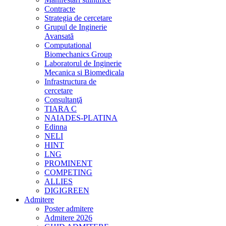
Contracte
Strategia de cercetare
Grupul de Inginerie
Avansată
Computational
Biomechanics Group
Laboratorul de Inginerie
Mecanica si Biomedicala
Infrastructura de
cercetare
Consultanţă
TIARA C
NAIADES-PLATINA
Edinna
NELI
HINT
LNG
PROMINENT
COMPETING
ALLIES
DIGIGREEN
Admitere
Poster admitere
Admitere 2026