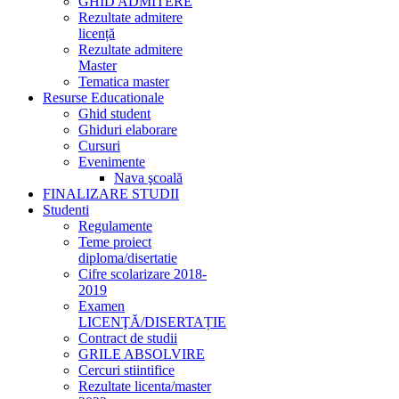
GHID ADMITERE
Rezultate admitere
licență
Rezultate admitere
Master
Tematica master
Resurse Educationale
Ghid student
Ghiduri elaborare
Cursuri
Evenimente
Nava şcoală
FINALIZARE STUDII
Studenti
Regulamente
Teme proiect
diploma/disertatie
Cifre scolarizare 2018-
2019
Examen
LICENŢĂ/DISERTAȚIE
Contract de studii
GRILE ABSOLVIRE
Cercuri stiintifice
Rezultate licenta/master