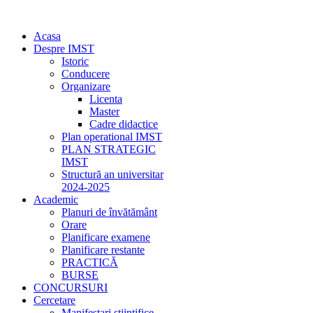
Acasa
Despre IMST
Istoric
Conducere
Organizare
Licenta
Master
Cadre didactice
Plan operational IMST
PLAN STRATEGIC
IMST
Structură an universitar
2024-2025
Academic
Planuri de învătământ
Orare
Planificare examene
Planificare restante
PRACTICĂ
BURSE
CONCURSURI
Cercetare
Manifestari stiintifice