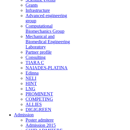
Grants
Infrastructure
Advanced engineering
group
Computational
Biomechanics Group
Mechanical and
Biomedical Engineering
Laboratory
Partner profile
Consulting
TIARA C
NAIADES-PLATINA
Edinna
NELI
HINT
LNG
PROMINENT
COMPETING
ALLIES
DIGIGREEN
Admission
Poster admitere
Admission 2015