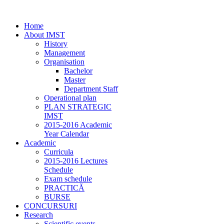
Home
About IMST
History
Management
Organisation
Bachelor
Master
Department Staff
Operational plan
PLAN STRATEGIC
IMST
2015-2016 Academic
Year Calendar
Academic
Curricula
2015-2016 Lectures
Schedule
Exam schedule
PRACTICĂ
BURSE
CONCURSURI
Research
Scientific events