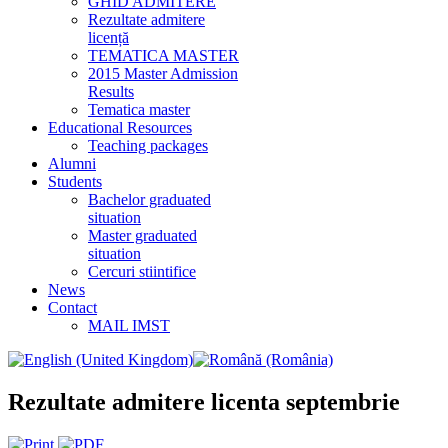
GHID ADMITERE
Rezultate admitere
licență
TEMATICA MASTER
2015 Master Admission
Results
Tematica master
Educational Resources
Teaching packages
Alumni
Students
Bachelor graduated
situation
Master graduated
situation
Cercuri stiintifice
News
Contact
MAIL IMST
Rezultate admitere licenta septembrie