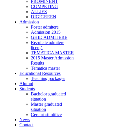
PROMINENT
COMPETING
ALLIES
DIGIGREEN
Admission
Poster admitere
Admission 2015
GHID ADMITERE
Rezultate admitere
licență
TEMATICA MASTER
2015 Master Admission
Results
Tematica master
Educational Resources
Teaching packages
Alumni
Students
Bachelor graduated
situation
Master graduated
situation
Cercuri stiintifice
News
Contact