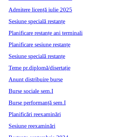
Admitere licență iulie 2025
Sesiune specială restanțe
Planificare restanțe ani terminali
Planificare sesiune restanțe
Sesiune specială restanțe
Teme pr.diplomă/disertație
Anunt distribuire burse
Burse sociale sem.I
Burse performanță sem.I
Planificări reexaminări
Sesiune reexaminări