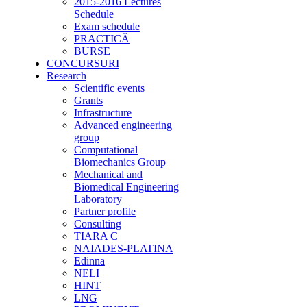
2015-2016 Lectures
Schedule
Exam schedule
PRACTICĂ
BURSE
CONCURSURI
Research
Scientific events
Grants
Infrastructure
Advanced engineering
group
Computational
Biomechanics Group
Mechanical and
Biomedical Engineering
Laboratory
Partner profile
Consulting
TIARA C
NAIADES-PLATINA
Edinna
NELI
HINT
LNG