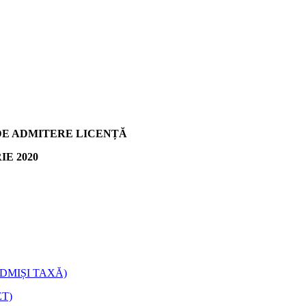
DE ADMITERE LICENȚĂ
E 2020
ADMIȘI TAXĂ)
T)