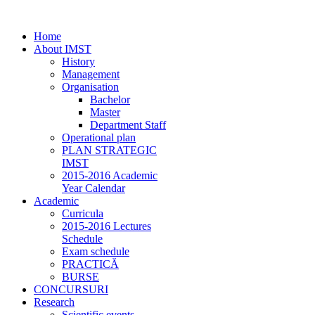
Home
About IMST
History
Management
Organisation
Bachelor
Master
Department Staff
Operational plan
PLAN STRATEGIC
IMST
2015-2016 Academic
Year Calendar
Academic
Curricula
2015-2016 Lectures
Schedule
Exam schedule
PRACTICĂ
BURSE
CONCURSURI
Research
Scientific events