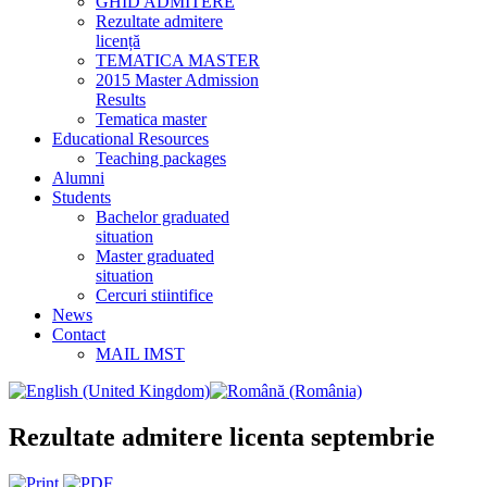
GHID ADMITERE
Rezultate admitere
licență
TEMATICA MASTER
2015 Master Admission
Results
Tematica master
Educational Resources
Teaching packages
Alumni
Students
Bachelor graduated
situation
Master graduated
situation
Cercuri stiintifice
News
Contact
MAIL IMST
Rezultate admitere licenta septembrie