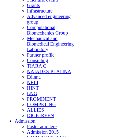
Grants
Infrastructure
Advanced engineering
group
Computational
Biomechanics Group
Mechanical and
Biomedical Engineering
Laboratory
Partner profile
Consulting
TIARA C
NAIADES-PLATINA
Edinna
NELI
HINT
LNG
PROMINENT
COMPETING
ALLIES
DIGIGREEN
Admission
Poster admitere
Admission 2015