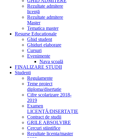
GHID ADMITERE
Rezultate admitere
licență
Rezultate admitere
Master
Tematica master
Resurse Educationale
Ghid student
Ghiduri elaborare
Cursuri
Evenimente
Nava şcoală
FINALIZARE STUDII
Studenti
Regulamente
Teme proiect
diploma/disertatie
Cifre scolarizare 2018-
2019
Examen
LICENŢĂ/DISERTAȚIE
Contract de studii
GRILE ABSOLVIRE
Cercuri stiintifice
Rezultate licenta/master