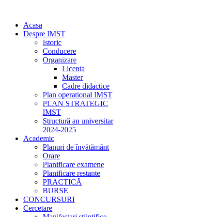
Acasa
Despre IMST
Istoric
Conducere
Organizare
Licenta
Master
Cadre didactice
Plan operational IMST
PLAN STRATEGIC
IMST
Structură an universitar
2024-2025
Academic
Planuri de învătământ
Orare
Planificare examene
Planificare restante
PRACTICĂ
BURSE
CONCURSURI
Cercetare
Manifestari stiintifice