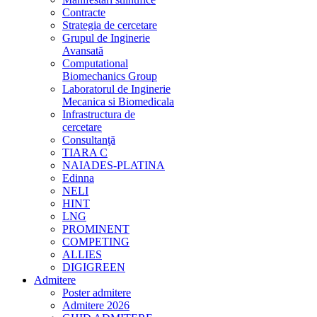
Contracte
Strategia de cercetare
Grupul de Inginerie
Avansată
Computational
Biomechanics Group
Laboratorul de Inginerie
Mecanica si Biomedicala
Infrastructura de
cercetare
Consultanţă
TIARA C
NAIADES-PLATINA
Edinna
NELI
HINT
LNG
PROMINENT
COMPETING
ALLIES
DIGIGREEN
Admitere
Poster admitere
Admitere 2026