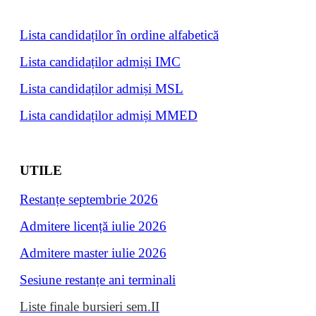
Lista candidaților în ordine alfabetică
Lista candidaților admiși IMC
Lista candidaților admiși MSL
Lista candidaților admiși MMED
UTILE
Restanțe septembrie 202
6
Admitere licență iulie 2026
Admitere master iulie 202
6
Sesiune restanțe ani terminali
Liste finale bursieri sem.II