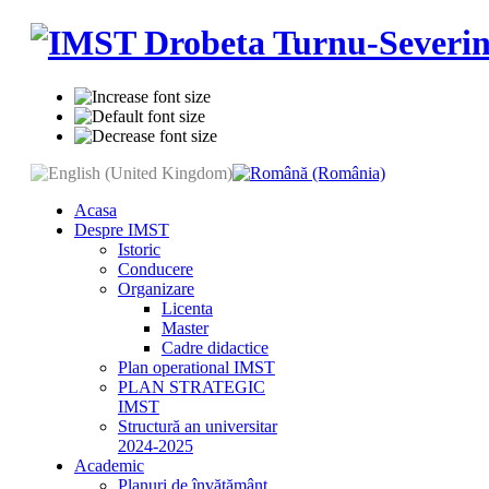
Acasa
Despre IMST
Istoric
Conducere
Organizare
Licenta
Master
Cadre didactice
Plan operational IMST
PLAN STRATEGIC
IMST
Structură an universitar
2024-2025
Academic
Planuri de învătământ