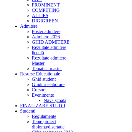
PROMINENT
COMPETING
ALLIES
DIGIGREEN
Admitere
Poster admitere
Admitere 2026
GHID ADMITERE
Rezultate admitere
licență
Rezultate admitere
Master
Tematica master
Resurse Educationale
Ghid student
Ghiduri elaborare
Cursuri
Evenimente
Nava şcoală
FINALIZARE STUDII
Studenti
Regulamente
Teme proiect
diploma/disertatie