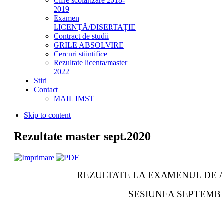
Cifre scolarizare 2018-
2019
Examen
LICENŢĂ/DISERTAȚIE
Contract de studii
GRILE ABSOLVIRE
Cercuri stiintifice
Rezultate licenta/master
2022
Stiri
Contact
MAIL IMST
Skip to content
Rezultate master sept.2020
REZULTATE LA EXAMENUL DE
SESIUNEA SEPTEMBR