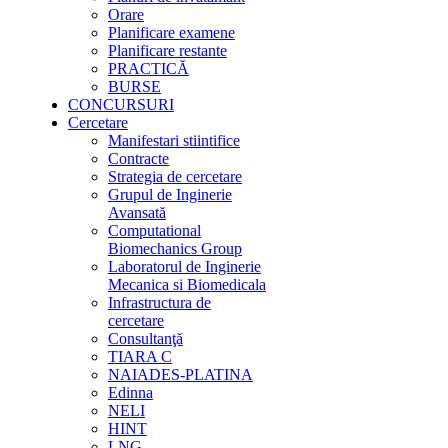
Orare
Planificare examene
Planificare restante
PRACTICĂ
BURSE
CONCURSURI
Cercetare
Manifestari stiintifice
Contracte
Strategia de cercetare
Grupul de Inginerie
Avansată
Computational
Biomechanics Group
Laboratorul de Inginerie
Mecanica si Biomedicala
Infrastructura de
cercetare
Consultanţă
TIARA C
NAIADES-PLATINA
Edinna
NELI
HINT
LNG