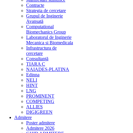
Contracte
Strategia de cercetare
Grupul de Inginerie
Avansată
Computational
Biomechanics Group
Laboratorul de Inginerie
Mecanica si Biomedicala
Infrastructura de
cercetare
Consultanţă
TIARA C
NAIADES-PLATINA
Edinna
NELI
HINT
LNG
PROMINENT
COMPETING
ALLIES
DIGIGREEN
Admitere
Poster admitere
Admitere 2026