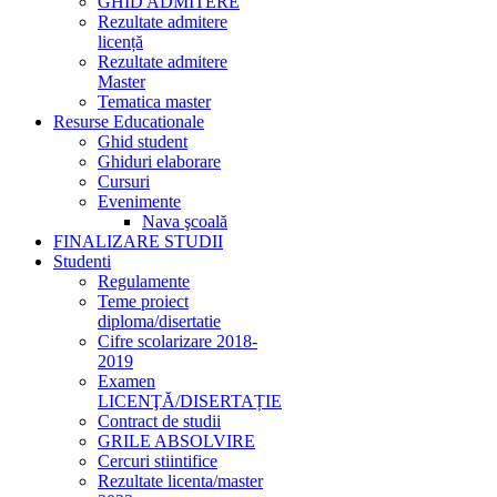
GHID ADMITERE
Rezultate admitere
licență
Rezultate admitere
Master
Tematica master
Resurse Educationale
Ghid student
Ghiduri elaborare
Cursuri
Evenimente
Nava şcoală
FINALIZARE STUDII
Studenti
Regulamente
Teme proiect
diploma/disertatie
Cifre scolarizare 2018-
2019
Examen
LICENŢĂ/DISERTAȚIE
Contract de studii
GRILE ABSOLVIRE
Cercuri stiintifice
Rezultate licenta/master