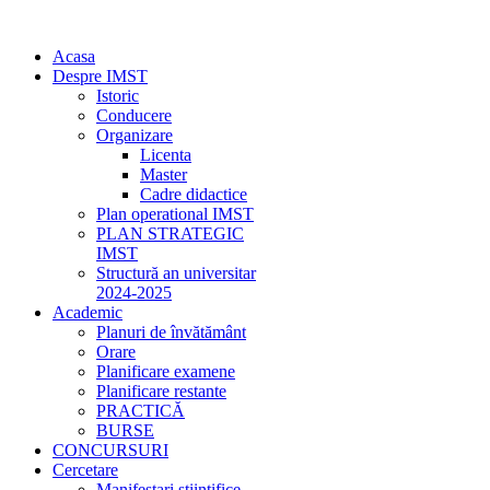
Acasa
Despre IMST
Istoric
Conducere
Organizare
Licenta
Master
Cadre didactice
Plan operational IMST
PLAN STRATEGIC
IMST
Structură an universitar
2024-2025
Academic
Planuri de învătământ
Orare
Planificare examene
Planificare restante
PRACTICĂ
BURSE
CONCURSURI
Cercetare
Manifestari stiintifice