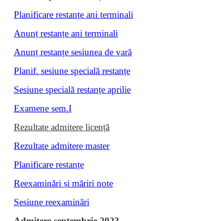
Planificare restanțe ani terminali
Anunț restanțe ani terminali
Anunț restanțe sesiunea de vară
Planif. sesiune specială restanțe
Sesiune specială restanțe aprilie
Examene sem.I
Rezultate admitere licență
Rezultate admitere master
Planificare restanțe
Reexaminări și măriri note
Sesiune reexaminări
Admitere septembrie 2023