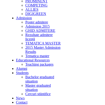
PROMINENT
COMPETING
ALLIES
DIGIGREEN
Admission
Poster admitere
Admission 2015
GHID ADMITERE
Rezultate admitere
licență
TEMATICA MASTER
2015 Master Admission
Results
Tematica master
Educational Resources
Teaching packages
Alumni
Students
Bachelor graduated
situation
Master graduated
situation
Cercuri stiintifice
News
Contact