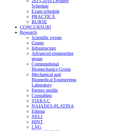
2015-2016 Lectures
Schedule
Exam schedule
PRACTICĂ
BURSE
CONCURSURI
Research
Scientific events
Grants
Infrastructure
Advanced engineering
group
Computational
Biomechanics Group
Mechanical and
Biomedical Engineering
Laboratory
Partner profile
Consulting
TIARA C
NAIADES-PLATINA
Edinna
NELI
HINT
LNG