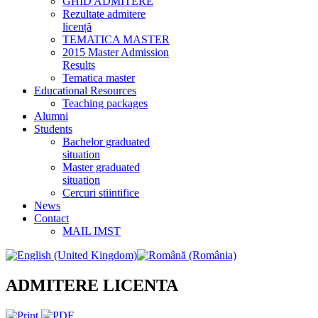
GHID ADMITERE
Rezultate admitere
licență
TEMATICA MASTER
2015 Master Admission
Results
Tematica master
Educational Resources
Teaching packages
Alumni
Students
Bachelor graduated
situation
Master graduated
situation
Cercuri stiintifice
News
Contact
MAIL IMST
ADMITERE LICENTA