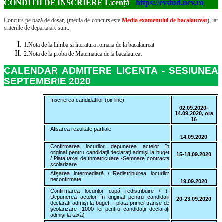
CONDITII DE ÎNSCRIERE Licență
https://evstud.ucv.ro
Concurs pe bază de dosar, (media de concurs este
Media examenului de bacalaureat
), iar
criteriile de departajare sunt:
1.
Nota de la Limba si literatura romana de la bacalaureat
2.
Nota de la proba de Matematica de la bacalaureat
CALENDAR ADMITERE LICENTA - SESIUNEA
SEPTEMBRIE 2020
Inscrierea candidatilor (on-line)
02.09.2020-
14.09.2020, ora
16
Afisarea rezultate parţiale
14.09.2020
Confirmarea locurilor, depunerea actelor în
original pentru candidaţii declaraţi admişi la buget
15-18.09.2020
/ Plata taxei de înmatriculare -Semnare contracte
şcolarizare
Afişarea intermediară / Redistribuirea locurilor
neconfirmate
19.09.2020
Confirmarea locurilor după redistribuire / (-
Depunerea actelor în original pentru candidaţii
20-23.09.2020
declaraţi admişi la buget; - plata primei tranșe de
școlarizare -1000 lei pentru candidații declarați
admiși la taxă)