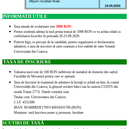
Afișare rezultate finale
24.09.2020
INFORMATII UTILE
Taxa anuala de scolarizare este
3000 RON
Pentru studenții admiși la taxă prima tranșă de 1000 RON se va achita odată cu
confirmarea locurilor în perioada 20-23.09.2020
Potrivit legii, se percepe de la candidati, pentru organizarea si desfasurarea
admiterii, o taxa de inscriere al carei cuantum a fost stabilit de catre Senatul
Universitatii din Craiova.
TAXA DE INSCRIERE
Valoarea taxei este de 100 RON indiferent de numărul de domenii din cadrul
Facultății de Mecanică pentru care se optează.
Taxa de înscriere la examenul de admitere la licenţă se achită on-line, în contul
Universității din Craiova, la ghișeul oricărei bănci sau la casieria CUDTS din
strada Traian 277A. Datele contului sunt
:
Titular cont: Universitatea din Craiova
C.I.F. 4553380
IBAN: RO48BRDE170SV46910431700 (RON)
Mențiune: taxă înscriere,nume și prenume, facultate
SCUTIRI DE TAXĂ