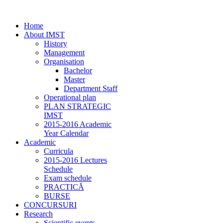
Home
About IMST
History
Management
Organisation
Bachelor
Master
Department Staff
Operational plan
PLAN STRATEGIC
IMST
2015-2016 Academic
Year Calendar
Academic
Curricula
2015-2016 Lectures
Schedule
Exam schedule
PRACTICĂ
BURSE
CONCURSURI
Research
Scientific events