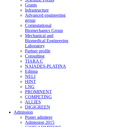
Grants
Infrastructure
Advanced engineering
group
Computational
Biomechanics Group
Mechanical and
Biomedical Engineering
Laboratory
Partner profile
Consulting
TIARA C
NAIADES-PLATINA
Edinna
NELI
HINT
LNG
PROMINENT
COMPETING
ALLIES
DIGIGREEN
Admission
Poster admitere
Admission 2015