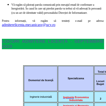
Vă rugăm să păstrați parola comunicată prin mesajul email de confirmare a
înregistrării. În cazul în care ați pierdut parola va trebui să vă adresați în persoană
(cu un act de identitate valid) personalului Direcției de Informatizare.
Pentru informații, vă rugăm să trmiteți e-mail pe adresa:
admiterelicenta.mecanicasv@ucv.ro
LOCURI ADMITERE LICENȚĂ - SEPTEMBRIE
2020
Total 
Specializarea
Domeniul de licenţă
Locuri
Buget
Inginerie industrială
Inginerie
Economica
2
Industriala
Ingineria și Protectia