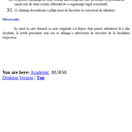
cauză este de etnie rromă, eliberată de o organizaţie legal constituită;
11.
chitanţa doveditoare a plăţii taxei de înscriere la concursul de admitere.
Observatie:
In cazul in care dosarul cu acte originale s-a depus deja pentru admiterea la o alta
facultate, la actele prevazute mai sus se adauga o adeverinta de inscriere de la facultatea
respectiva.
You are here:
Academic
BURSE
Desktop Version
|
Top