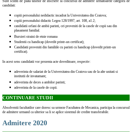
Sunt scutiti de plata taxelor de inscriere la concursul de admitere urmatoarele categorii de
candidati:
copiii personalului nedidactic incadrat la Universitatea din Craiova;
copiii personalului didactic Legea 128/1997, art. 108, a1.2;
candidatii orfani de ambii parinti, cei proveniti de la casele de copii sau din
plasament familial.
Bursieri straini de etnie romana
Studentii cu handicap (dovedit printr-un certificat);
Candidatii proveniti din familiile cu parinti cu handicap (dovedit printr-un
certificat).
In acest sens candidatii vor prezenta acte doveditoare, respectiv:
adeverinta de salariat de la Universitatea din Craiova sau de la alte unitati si
institutii de invatamant;
adeverinta de deces a ambilor parinti;
adeverinta de la casele de copii.
CONTINUARE STUDII
Absolventii facultatilor care doresc sa urmeze Facultatea de Mecanica, participa la concursul
de admitere urmand ca ulterior sa li se aplice sistemul de credite transferabile.
Admitere 2020