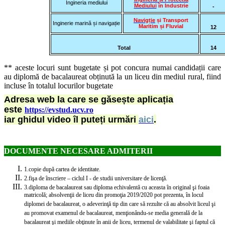
Ingineria mediului
Mediului
în Industrie
-
Navigție
și Transport
Inginerie marină și navigație
Maritim și Fluvial
12
Total
14
** aceste locuri sunt bugetate și pot concura numai candidații care
au diplomă de bacalaureat obținută la un liceu din mediul rural, fiind
incluse în totalul locurilor bugetate
Adresa web la care se găsește aplicația
este
https://evstud.ucv.ro
iar ghidul video îl puteți urmări
aici
.
DOCUMENTE NECESARE ADMITERII
1.
copie după cartea de identitate.
2.
fişa de înscriere – ciclul I - de studii universitare de licenţă.
3.
diploma de bacalaureat sau diploma echivalentă cu aceasta în original şi foaia
matricolă; absolvenţii de liceu din promoţia 2019/2020 pot prezenta, în locul
diplomei de bacalaureat, o adeverinţă tip din care să rezulte că au absolvit liceul şi
au promovat examenul de bacalaureat, menţionându-se media generală de la
bacalaureat şi mediile obţinute în anii de liceu, termenul de valabilitate şi faptul că