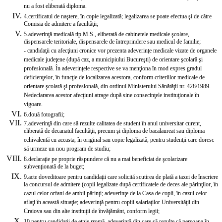
nu a fost eliberată diploma.
4.
certificatul de naştere, în copie legalizată; legalizarea se poate efectua şi de către
Comisia de admitere a facultăţii;
5.
adeverinţă medicală tip M.S., eliberată de cabinetele medicale şcolare,
dispensarele teritoriale, dispensarele de întreprindere sau medicul de familie;
- candidaţii cu afecţiuni cronice vor prezenta adeverinţe medicale vizate de organele
medicale judeţene (după caz, a municipiului Bucureşti) de orientare şcolară şi
profesională. În adeverinţele respective se va menţiona în mod expres gradul
deficienţelor, în funcţie de localizarea acestora, conform criteriilor medicale de
orientare şcolară şi profesională, din ordinul Ministerului Sănătăţii nr. 428/1989.
Nedeclararea acestor afecţiuni atrage după sine consecinţele instituţionale în
vigoare.
6.
două fotografii;
7.
adeverinţă din care să rezulte calitatea de student în anul universitar curent,
eliberată de decanatul facultăţii, precum şi diploma de bacalaureat sau diploma
echivalentă cu aceasta, în original sau copie legalizată, pentru studenţii care doresc
să urmeze un nou program de studiu;
8.
declaraţie pe proprie răspundere că nu a mai beneficiat de şcolarizare
subvenţionată de la buget;
9.
acte doveditoare pentru candidaţii care solicită scutirea de plată a taxei de înscriere
la concursul de admitere (copii legalizate după certifi­catele de deces ale părinţilor, în
cazul celor orfani de ambii părinţi; adeverinţe de la Casa de copii, în cazul celor
aflaţi în această situaţie; adeverinţă pentru copiii salariaţilor Universităţii din
Craiova sau din alte instituţii de învăţământ, conform legii;
10.
pentru candidaţii de etnie rromă, adeverinţă din care să rezulte că persoana în