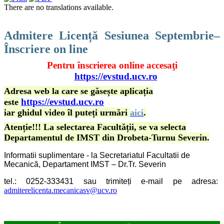
There are no translations available.
Admitere Licență Sesiunea Septembrie–
Înscriere on line
Pentru înscrierea online accesaţi
https://evstud.ucv.ro
Adresa web la care se găsește aplicația
https://evstud.ucv.ro
este
iar ghidul video îl puteți urmări
aici
.
Atenție!!! La selectarea Facultății, se va selecta
Departamentul de IMST din Drobeta-Turnu Severin.
Informatii suplimentare - la Secretariatul Facultatii de
Mecanică, Departament IMST – Dr.Tr. Severin
tel.: 0252-333431
sau
trimiteți e-mail pe adresa:
admiterelicenta.mecanicasv@ucv.ro