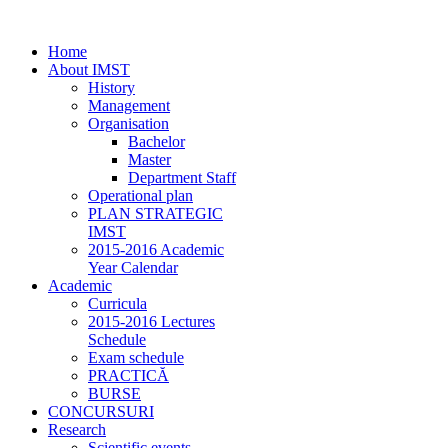
Home
About IMST
History
Management
Organisation
Bachelor
Master
Department Staff
Operational plan
PLAN STRATEGIC
IMST
2015-2016 Academic
Year Calendar
Academic
Curricula
2015-2016 Lectures
Schedule
Exam schedule
PRACTICĂ
BURSE
CONCURSURI
Research
Scientific events