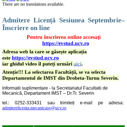
There are no translations available.
Admitere Licență Sesiunea Septembrie–
Înscriere on line
Pentru înscrierea online accesaţi
https://evstud.ucv.ro
Adresa web la care se găsește aplicația
https://evstud.ucv.ro
este
iar ghidul video îl puteți urmări
aici
.
Atenție!!! La selectarea Facultății, se va selecta
Departamentul de IMST din Drobeta-Turnu Severin.
Informatii suplimentare - la Secretariatul Facultatii de
Mecanică, Departament IMST – Dr.Tr. Severin
tel.: 0252-333431
sau
trimiteți e-mail pe adresa:
admiterelicenta.mecanicasv@ucv.ro