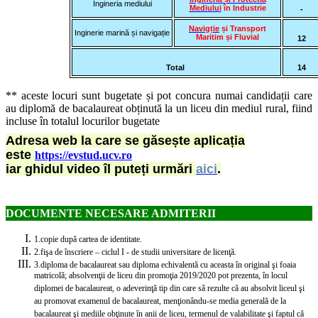
Ingineria mediului
Mediului
în Industrie
-
Navigție
și Transport
Inginerie marină și navigație
Maritim și Fluvial
12
Total
14
** aceste locuri sunt bugetate și pot concura numai candidații care
au diplomă de bacalaureat obținută la un liceu din mediul rural, fiind
incluse în totalul locurilor bugetate
Adresa web la care se găsește aplicația
este
https://evstud.ucv.ro
iar ghidul video îl puteți urmări
aici
.
DOCUMENTE NECESARE ADMITERII
1.
copie după cartea de identitate.
2.
fişa de înscriere – ciclul I - de studii universitare de licenţă.
3.
diploma de bacalaureat sau diploma echivalentă cu aceasta în original şi foaia
matricolă; absolvenţii de liceu din promoţia 2019/2020 pot prezenta, în locul
diplomei de bacalaureat, o adeverinţă tip din care să rezulte că au absolvit liceul şi
au promovat examenul de bacalaureat, menţionându-se media generală de la
bacalaureat şi mediile obţinute în anii de liceu, termenul de valabilitate şi faptul că