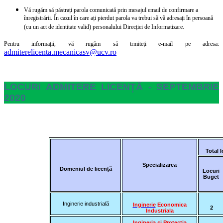
Vă rugăm să păstrați parola comunicată prin mesajul email de confirmare a
înregistrării. În cazul în care ați pierdut parola va trebui să vă adresați în persoană
(cu un act de identitate valid) personalului Direcției de Informatizare.
Pentru informații, vă rugăm să trmiteți e-mail pe adresa:
admiterelicenta.mecanicasv@ucv.ro
LOCURI ADMITERE LICENȚĂ - SEPTEMBRIE
2020
Total 
Specializarea
Domeniul de licenţă
Locuri
Buget
Inginerie industrială
Inginerie
Economica
2
Industriala
Ingineria și Protectia