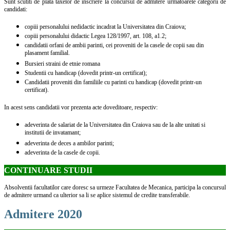
Sunt scutiti de plata taxelor de inscriere la concursul de admitere urmatoarele categorii de
candidati:
copiii personalului nedidactic incadrat la Universitatea din Craiova;
copiii personalului didactic Legea 128/1997, art. 108, a1.2;
candidatii orfani de ambii parinti, cei proveniti de la casele de copii sau din
plasament familial.
Bursieri straini de etnie romana
Studentii cu handicap (dovedit printr-un certificat);
Candidatii proveniti din familiile cu parinti cu handicap (dovedit printr-un
certificat).
In acest sens candidatii vor prezenta acte doveditoare, respectiv:
adeverinta de salariat de la Universitatea din Craiova sau de la alte unitati si
institutii de invatamant;
adeverinta de deces a ambilor parinti;
adeverinta de la casele de copii.
CONTINUARE STUDII
Absolventii facultatilor care doresc sa urmeze Facultatea de Mecanica, participa la concursul
de admitere urmand ca ulterior sa li se aplice sistemul de credite transferabile.
Admitere 2020