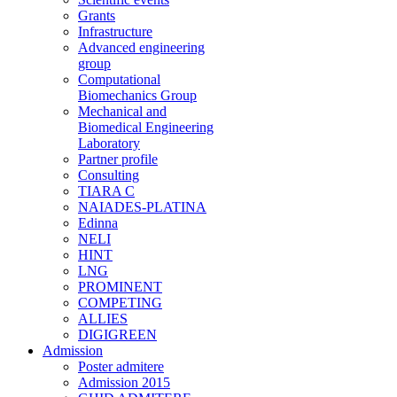
Grants
Infrastructure
Advanced engineering
group
Computational
Biomechanics Group
Mechanical and
Biomedical Engineering
Laboratory
Partner profile
Consulting
TIARA C
NAIADES-PLATINA
Edinna
NELI
HINT
LNG
PROMINENT
COMPETING
ALLIES
DIGIGREEN
Admission
Poster admitere
Admission 2015