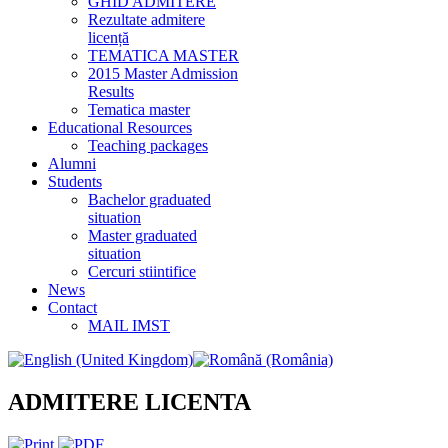
GHID ADMITERE
Rezultate admitere
licență
TEMATICA MASTER
2015 Master Admission
Results
Tematica master
Educational Resources
Teaching packages
Alumni
Students
Bachelor graduated
situation
Master graduated
situation
Cercuri stiintifice
News
Contact
MAIL IMST
ADMITERE LICENTA