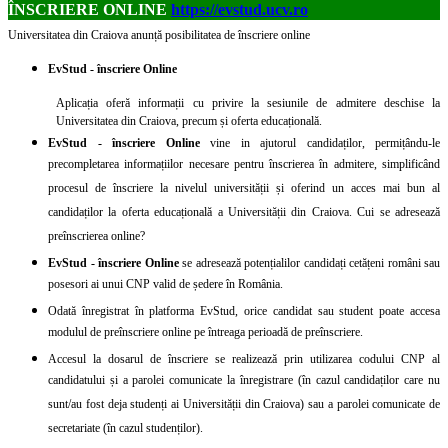
ÎNSCRIERE ONLINE
https://evstud.ucv.ro
Universitatea din Craiova anunță posibilitatea de înscriere online
EvStud - înscriere Online
Aplicația oferă informații cu privire la sesiunile de admitere deschise la
Universitatea din Craiova, precum și oferta educațională.
EvStud - înscriere Online
vine in ajutorul candidaților, permițându-le
precompletarea informațiilor necesare pentru înscrierea în admitere, simplificând
procesul de înscriere la nivelul universității și oferind un acces mai bun al
candidaților la oferta educațională a Universității din Craiova. Cui se adresează
preînscrierea online?
EvStud - înscriere Online
se adresează potențialilor candidați cetățeni români sau
posesori ai unui CNP valid de ședere în România.
Odată înregistrat în platforma EvStud, orice candidat sau student poate accesa
modulul de preînscriere online pe întreaga perioadă de preînscriere.
Accesul la dosarul de înscriere se realizează prin utilizarea codului CNP al
candidatului și a parolei comunicate la înregistrare (în cazul candidaților care nu
sunt/au fost deja studenți ai Universității din Craiova) sau a parolei comunicate de
secretariate (în cazul studenților).