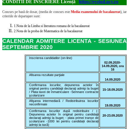
CONDITII DE ÎNSCRIERE Licență
https://evstud.ucv.ro
Concurs pe bază de dosar, (media de concurs este
Media examenului de bacalaureat
), iar
criteriile de departajare sunt:
1.
Nota de la Limba si literatura romana de la bacalaureat
2.
Nota de la proba de Matematica de la bacalaureat
CALENDAR ADMITERE LICENTA - SESIUNEA
SEPTEMBRIE 2020
Inscrierea candidatilor (on-line)
02.09.2020-
14.09.2020, ora
16
Afisarea rezultate parţiale
14.09.2020
Confirmarea locurilor, depunerea actelor în
original pentru candidaţii declaraţi admişi la buget
15-18.09.2020
/ Plata taxei de înmatriculare -Semnare contracte
şcolarizare
Afişarea intermediară / Redistribuirea locurilor
neconfirmate
19.09.2020
Confirmarea locurilor după redistribuire / (-
Depunerea actelor în original pentru candidaţii
20-23.09.2020
declaraţi admişi la buget; - plata primei tranșe de
școlarizare -1000 lei pentru candidații declarați
admiși la taxă)