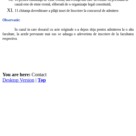
cauză este de etnie rromă, eliberată de o organizaţie legal constituită;
11.
chitanţa doveditoare a plăţii taxei de înscriere la concursul de admitere.
Observatie:
In cazul in care dosarul cu acte originale s-a depus deja pentru admiterea la o alta
facultate, la actele prevazute mai sus se adauga o adeverinta de inscriere de la facultatea
respectiva.
You are here:
Contact
Desktop Version
|
Top