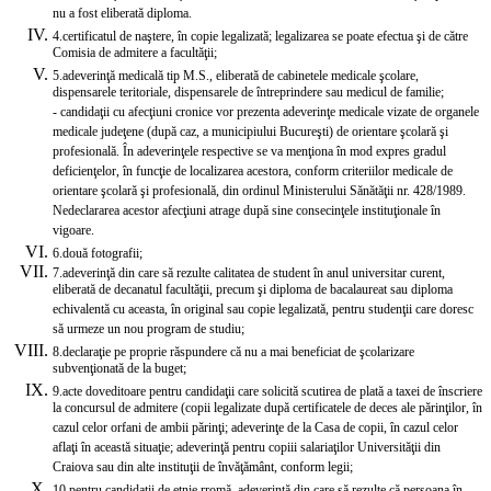
nu a fost eliberată diploma.
4.
certificatul de naştere, în copie legalizată; legalizarea se poate efectua şi de către
Comisia de admitere a facultăţii;
5.
adeverinţă medicală tip M.S., eliberată de cabinetele medicale şcolare,
dispensarele teritoriale, dispensarele de întreprindere sau medicul de familie;
- candidaţii cu afecţiuni cronice vor prezenta adeverinţe medicale vizate de organele
medicale judeţene (după caz, a municipiului Bucureşti) de orientare şcolară şi
profesională. În adeverinţele respective se va menţiona în mod expres gradul
deficienţelor, în funcţie de localizarea acestora, conform criteriilor medicale de
orientare şcolară şi profesională, din ordinul Ministerului Sănătăţii nr. 428/1989.
Nedeclararea acestor afecţiuni atrage după sine consecinţele instituţionale în
vigoare.
6.
două fotografii;
7.
adeverinţă din care să rezulte calitatea de student în anul universitar curent,
eliberată de decanatul facultăţii, precum şi diploma de bacalaureat sau diploma
echivalentă cu aceasta, în original sau copie legalizată, pentru studenţii care doresc
să urmeze un nou program de studiu;
8.
declaraţie pe proprie răspundere că nu a mai beneficiat de şcolarizare
subvenţionată de la buget;
9.
acte doveditoare pentru candidaţii care solicită scutirea de plată a taxei de înscriere
la concursul de admitere (copii legalizate după certifi­catele de deces ale părinţilor, în
cazul celor orfani de ambii părinţi; adeverinţe de la Casa de copii, în cazul celor
aflaţi în această situaţie; adeverinţă pentru copiii salariaţilor Universităţii din
Craiova sau din alte instituţii de învăţământ, conform legii;
10.
pentru candidaţii de etnie rromă, adeverinţă din care să rezulte că persoana în