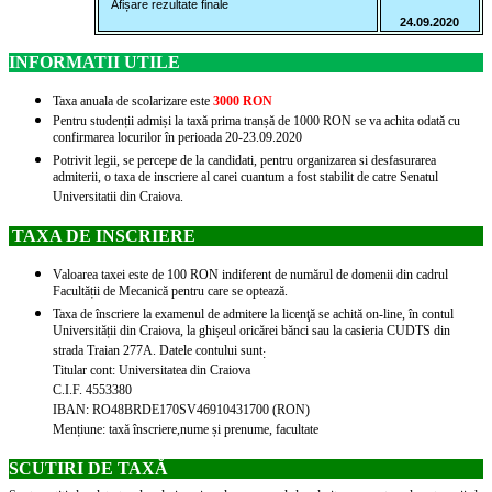
Afișare rezultate finale
24.09.2020
INFORMATII UTILE
Taxa anuala de scolarizare este
3000 RON
Pentru studenții admiși la taxă prima tranșă de 1000 RON se va achita odată cu
confirmarea locurilor în perioada 20-23.09.2020
Potrivit legii, se percepe de la candidati, pentru organizarea si desfasurarea
admiterii, o taxa de inscriere al carei cuantum a fost stabilit de catre Senatul
Universitatii din Craiova.
TAXA DE INSCRIERE
Valoarea taxei este de 100 RON indiferent de numărul de domenii din cadrul
Facultății de Mecanică pentru care se optează.
Taxa de înscriere la examenul de admitere la licenţă se achită on-line, în contul
Universității din Craiova, la ghișeul oricărei bănci sau la casieria CUDTS din
strada Traian 277A. Datele contului sunt
:
Titular cont: Universitatea din Craiova
C.I.F. 4553380
IBAN: RO48BRDE170SV46910431700 (RON)
Mențiune: taxă înscriere,nume și prenume, facultate
SCUTIRI DE TAXĂ