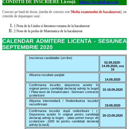
CONDITII DE ÎNSCRIERE Licență
https://evstud.ucv.ro
Concurs pe bază de dosar, (media de concurs este
Media examenului de bacalaureat
), iar
criteriile de departajare sunt:
1.
Nota de la Limba si literatura romana de la bacalaureat
2.
Nota de la proba de Matematica de la bacalaureat
CALENDAR ADMITERE LICENTA - SESIUNEA
SEPTEMBRIE 2020
Inscrierea candidatilor (on-line)
02.09.2020-
14.09.2020, ora
16
Afisarea rezultate parţiale
14.09.2020
Confirmarea locurilor, depunerea actelor în
original pentru candidaţii declaraţi admişi la buget
15-18.09.2020
/ Plata taxei de înmatriculare -Semnare contracte
şcolarizare
Afişarea intermediară / Redistribuirea locurilor
neconfirmate
19.09.2020
Confirmarea locurilor după redistribuire / (-
Depunerea actelor în original pentru candidaţii
20-23.09.2020
declaraţi admişi la buget; - plata primei tranșe de
școlarizare -1000 lei pentru candidații declarați
admiși la taxă)