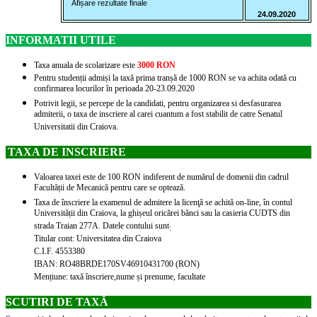
Afișare rezultate finale
24.09.2020
INFORMATII UTILE
Taxa anuala de scolarizare este
3000 RON
Pentru studenții admiși la taxă prima tranșă de 1000 RON se va achita odată cu
confirmarea locurilor în perioada 20-23.09.2020
Potrivit legii, se percepe de la candidati, pentru organizarea si desfasurarea
admiterii, o taxa de inscriere al carei cuantum a fost stabilit de catre Senatul
Universitatii din Craiova.
TAXA DE INSCRIERE
Valoarea taxei este de 100 RON indiferent de numărul de domenii din cadrul
Facultății de Mecanică pentru care se optează.
Taxa de înscriere la examenul de admitere la licenţă se achită on-line, în contul
Universității din Craiova, la ghișeul oricărei bănci sau la casieria CUDTS din
strada Traian 277A. Datele contului sunt
:
Titular cont: Universitatea din Craiova
C.I.F. 4553380
IBAN: RO48BRDE170SV46910431700 (RON)
Mențiune: taxă înscriere,nume și prenume, facultate
SCUTIRI DE TAXĂ