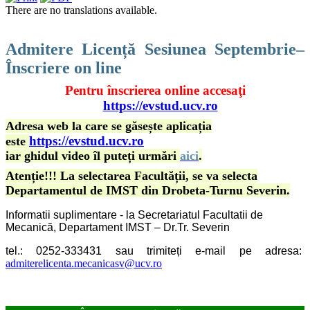
There are no translations available.
Admitere Licență Sesiunea Septembrie–
Înscriere on line
Pentru înscrierea online accesaţi
https://evstud.ucv.ro
Adresa web la care se găsește aplicația
https://evstud.ucv.ro
este
iar ghidul video îl puteți urmări
aici
.
Atenție!!! La selectarea Facultății, se va selecta
Departamentul de IMST din Drobeta-Turnu Severin.
Informatii suplimentare - la Secretariatul Facultatii de
Mecanică, Departament IMST – Dr.Tr. Severin
tel.: 0252-333431
sau
trimiteți e-mail pe adresa:
admiterelicenta.mecanicasv@ucv.ro