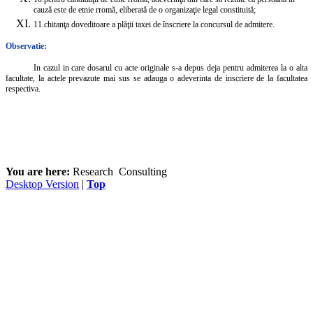
cauză este de etnie rromă, eliberată de o organizaţie legal constituită;
11.
chitanţa doveditoare a plăţii taxei de înscriere la concursul de admitere.
Observatie:
In cazul in care dosarul cu acte originale s-a depus deja pentru admiterea la o alta
facultate, la actele prevazute mai sus se adauga o adeverinta de inscriere de la facultatea
respectiva.
You are here:
Research
Consulting
Desktop Version
|
Top