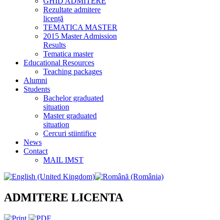
GHID ADMITERE
Rezultate admitere
licență
TEMATICA MASTER
2015 Master Admission
Results
Tematica master
Educational Resources
Teaching packages
Alumni
Students
Bachelor graduated
situation
Master graduated
situation
Cercuri stiintifice
News
Contact
MAIL IMST
ADMITERE LICENTA