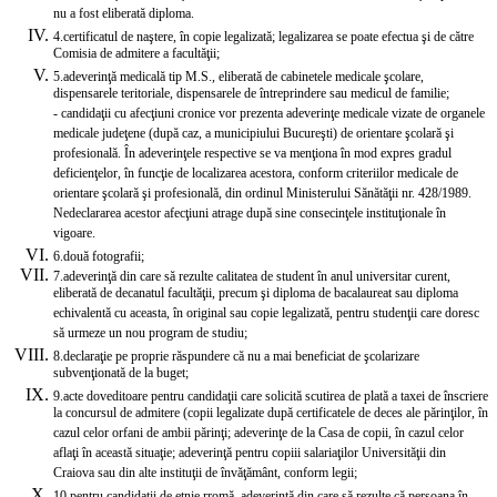
nu a fost eliberată diploma.
4.
certificatul de naştere, în copie legalizată; legalizarea se poate efectua şi de către
Comisia de admitere a facultăţii;
5.
adeverinţă medicală tip M.S., eliberată de cabinetele medicale şcolare,
dispensarele teritoriale, dispensarele de întreprindere sau medicul de familie;
- candidaţii cu afecţiuni cronice vor prezenta adeverinţe medicale vizate de organele
medicale judeţene (după caz, a municipiului Bucureşti) de orientare şcolară şi
profesională. În adeverinţele respective se va menţiona în mod expres gradul
deficienţelor, în funcţie de localizarea acestora, conform criteriilor medicale de
orientare şcolară şi profesională, din ordinul Ministerului Sănătăţii nr. 428/1989.
Nedeclararea acestor afecţiuni atrage după sine consecinţele instituţionale în
vigoare.
6.
două fotografii;
7.
adeverinţă din care să rezulte calitatea de student în anul universitar curent,
eliberată de decanatul facultăţii, precum şi diploma de bacalaureat sau diploma
echivalentă cu aceasta, în original sau copie legalizată, pentru studenţii care doresc
să urmeze un nou program de studiu;
8.
declaraţie pe proprie răspundere că nu a mai beneficiat de şcolarizare
subvenţionată de la buget;
9.
acte doveditoare pentru candidaţii care solicită scutirea de plată a taxei de înscriere
la concursul de admitere (copii legalizate după certifi­catele de deces ale părinţilor, în
cazul celor orfani de ambii părinţi; adeverinţe de la Casa de copii, în cazul celor
aflaţi în această situaţie; adeverinţă pentru copiii salariaţilor Universităţii din
Craiova sau din alte instituţii de învăţământ, conform legii;
10.
pentru candidaţii de etnie rromă, adeverinţă din care să rezulte că persoana în