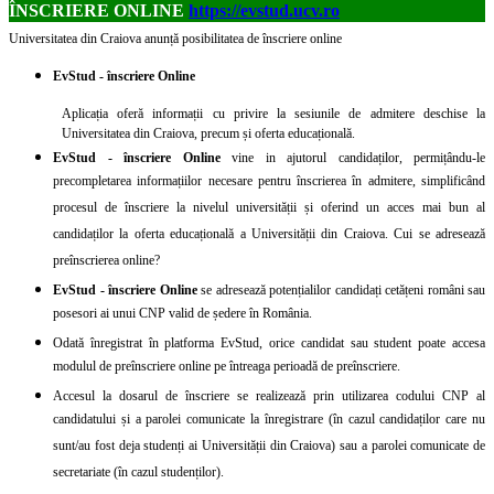
ÎNSCRIERE ONLINE
https://evstud.ucv.ro
Universitatea din Craiova anunță posibilitatea de înscriere online
EvStud - înscriere Online
Aplicația oferă informații cu privire la sesiunile de admitere deschise la
Universitatea din Craiova, precum și oferta educațională.
EvStud - înscriere Online
vine in ajutorul candidaților, permițându-le
precompletarea informațiilor necesare pentru înscrierea în admitere, simplificând
procesul de înscriere la nivelul universității și oferind un acces mai bun al
candidaților la oferta educațională a Universității din Craiova. Cui se adresează
preînscrierea online?
EvStud - înscriere Online
se adresează potențialilor candidați cetățeni români sau
posesori ai unui CNP valid de ședere în România.
Odată înregistrat în platforma EvStud, orice candidat sau student poate accesa
modulul de preînscriere online pe întreaga perioadă de preînscriere.
Accesul la dosarul de înscriere se realizează prin utilizarea codului CNP al
candidatului și a parolei comunicate la înregistrare (în cazul candidaților care nu
sunt/au fost deja studenți ai Universității din Craiova) sau a parolei comunicate de
secretariate (în cazul studenților).