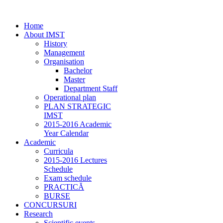
Home
About IMST
History
Management
Organisation
Bachelor
Master
Department Staff
Operational plan
PLAN STRATEGIC
IMST
2015-2016 Academic
Year Calendar
Academic
Curricula
2015-2016 Lectures
Schedule
Exam schedule
PRACTICĂ
BURSE
CONCURSURI
Research
Scientific events