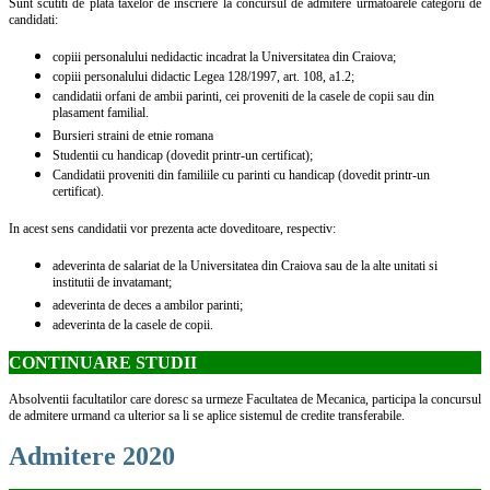
Sunt scutiti de plata taxelor de inscriere la concursul de admitere urmatoarele categorii de
candidati:
copiii personalului nedidactic incadrat la Universitatea din Craiova;
copiii personalului didactic Legea 128/1997, art. 108, a1.2;
candidatii orfani de ambii parinti, cei proveniti de la casele de copii sau din
plasament familial.
Bursieri straini de etnie romana
Studentii cu handicap (dovedit printr-un certificat);
Candidatii proveniti din familiile cu parinti cu handicap (dovedit printr-un
certificat).
In acest sens candidatii vor prezenta acte doveditoare, respectiv:
adeverinta de salariat de la Universitatea din Craiova sau de la alte unitati si
institutii de invatamant;
adeverinta de deces a ambilor parinti;
adeverinta de la casele de copii.
CONTINUARE STUDII
Absolventii facultatilor care doresc sa urmeze Facultatea de Mecanica, participa la concursul
de admitere urmand ca ulterior sa li se aplice sistemul de credite transferabile.
Admitere 2020