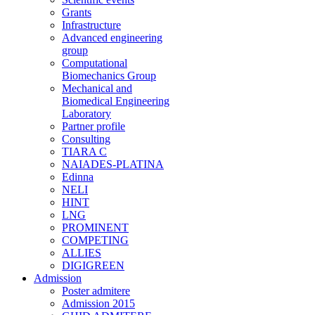
Grants
Infrastructure
Advanced engineering
group
Computational
Biomechanics Group
Mechanical and
Biomedical Engineering
Laboratory
Partner profile
Consulting
TIARA C
NAIADES-PLATINA
Edinna
NELI
HINT
LNG
PROMINENT
COMPETING
ALLIES
DIGIGREEN
Admission
Poster admitere
Admission 2015