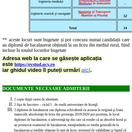
Ingineria mediului
Mediului
în Industrie
-
Navigție
și Transport
Inginerie marină și navigație
Maritim și Fluvial
12
Total
14
** aceste locuri sunt bugetate și pot concura numai candidații care
au diplomă de bacalaureat obținută la un liceu din mediul rural, fiind
incluse în totalul locurilor bugetate
Adresa web la care se găsește aplicația
este
https://evstud.ucv.ro
iar ghidul video îl puteți urmări
aici
.
DOCUMENTE NECESARE ADMITERII
1.
copie după cartea de identitate.
2.
fişa de înscriere – ciclul I - de studii universitare de licenţă.
3.
diploma de bacalaureat sau diploma echivalentă cu aceasta în original şi foaia
matricolă; absolvenţii de liceu din promoţia 2019/2020 pot prezenta, în locul
diplomei de bacalaureat, o adeverinţă tip din care să rezulte că au absolvit liceul şi
au promovat examenul de bacalaureat, menţionându-se media generală de la
bacalaureat şi mediile obţinute în anii de liceu, termenul de valabilitate şi faptul că