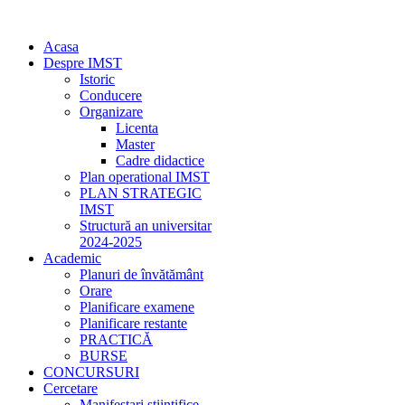
Acasa
Despre IMST
Istoric
Conducere
Organizare
Licenta
Master
Cadre didactice
Plan operational IMST
PLAN STRATEGIC
IMST
Structură an universitar
2024-2025
Academic
Planuri de învătământ
Orare
Planificare examene
Planificare restante
PRACTICĂ
BURSE
CONCURSURI
Cercetare
Manifestari stiintifice