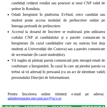
candidați cetățeni români sau posesori ai unui CNP valid de
ședere în România.
Odată înregistrat în platforma EvStud, orice candidat sau
student poate accesa modulul de preînscriere online pe
întreaga perioadă de preînscriere.
Accesul la dosarul de înscriere se realizează prin utilizarea
codului CNP al candidatului și a parolei comunicate la
înregistrare (în cazul candidaților care nu sunt/au fost deja
studenți ai Universității din Craiova) sau a parolei comunicate
de secretariate (în cazul studenților).
Vă rugăm să păstrați parola comunicată prin mesajul email de
confirmare a înregistrării. În cazul în care ați pierdut parola va
trebui să vă adresați în persoană (cu un act de identitate valid)
personalului Direcției de Informatizare.
Pentru înscrierea online trimiteți e-mail pe adresa:
admiteremaster.mecanicasv@ucv.ro