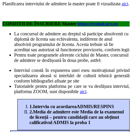
Planificarea interviului de admitere la master poate fi vizualizata
aici
.
CONDITII DE ÎNSCRIERE Master
https://evstud.ucv.ro
La concursul de admitere au dreptul să participe absolventi cu
diplomă de licenta sau echivalenta, indiferent de anul
absolvirii programului de licenta. Acesta trebuie să fie
acreditat sau autorizat să functioneze provizoriu, conform legii
Pentru toate programele aferente ciclului de Master, concursul
de admitere se desfășoară în doua probe, astfel:
Interviul constă în expunerea unei eseu motivațional privind
specializarea aleasă si intrebări de cultură tehnică generală
conform bibliografiei afisate pe site
Tutorialele pentru platforma pe care se va desfășura interviul,
platforma ZOOM, sunt disponibile
aici
.
1.
Interviu cu acordareaADMIS/RESPINS
2.
Media de admitere este Media de la examenul
de licență – pentru candidații care au obținut
calificativul ADMIS la proba 1