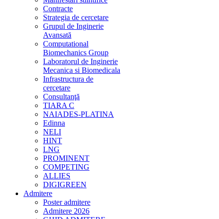
Contracte
Strategia de cercetare
Grupul de Inginerie
Avansată
Computational
Biomechanics Group
Laboratorul de Inginerie
Mecanica si Biomedicala
Infrastructura de
cercetare
Consultanţă
TIARA C
NAIADES-PLATINA
Edinna
NELI
HINT
LNG
PROMINENT
COMPETING
ALLIES
DIGIGREEN
Admitere
Poster admitere
Admitere 2026