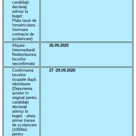
candidaţii
declaraţi
admişi la
buget;
Plata taxei de
înmatriculare; -
Semnare
contracte de
şcolarizare)
Afişare
26.09.2020
Intermediară/
Redistribuirea
locurilor
neconfirmate
Confirmarea
27 -29.09.2020
locurilor
ocupate după
rdistribuire
(Depunerea
actelor în
original pentru
candidaţii
declaraţi
admişi la
buget; - plata
primei tranșe
de școlarizare
(1000lei)
pentru