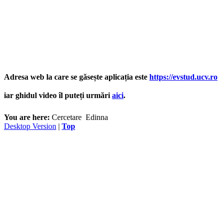
Adresa web la care se găsește aplicația este
https://evstud.ucv.ro
iar ghidul video îl puteți urmări
aici
.
You are here:
Cercetare
Edinna
Desktop Version
|
Top