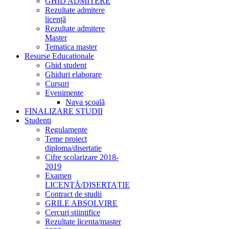
GHID ADMITERE
Rezultate admitere
licență
Rezultate admitere
Master
Tematica master
Resurse Educationale
Ghid student
Ghiduri elaborare
Cursuri
Evenimente
Nava şcoală
FINALIZARE STUDII
Studenti
Regulamente
Teme proiect
diploma/disertatie
Cifre scolarizare 2018-
2019
Examen
LICENŢĂ/DISERTAȚIE
Contract de studii
GRILE ABSOLVIRE
Cercuri stiintifice
Rezultate licenta/master