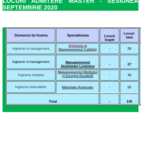
LOCURI ADMITERE MASTER - SESIUNEA
SEPTEMBRIE 2020
Locuri
Domeniul de licenta
Specializarea
Locuri
taxa
buget
Ingineria
și
Inginerie si management
-
28
Managementul Calității
Inginerie si management
Managementul
-
27
Sistemelor Logistice
Managementul Mediului
Ingineria mediului
-
30
și Energie Durabilă
Ingineria materialelor
Materiale Avansate
-
50
Total
-
136