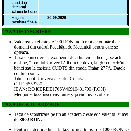
candidații
declarați
admiși la taxă)
Afișare
30.09.2020
rezultate finale
TAXA DE ÎNSCRIERE
Valoarea taxei este de 100 RON indiferent de numărul de
domenii din cadrul Facultății de Mecanică pentru care se
optează.
Taxa de înscriere la examenul de admitere la licenţă se achită
on-line, în contul Universității din Craiova, la ghișeul oricărei
bănci sau la casieria CUDTS din strada Traian 277A. Datele
contului sunt:
Titular cont: Universitatea din Craiova
C.I.F. 4553380
IBAN: RO48BRDE170SV46910431700 (RON)
Mențiune: taxă înscriere,nume și prenume, facultate
TAXA DE SCOLARIZARE
Taxa de scolarizare pe un an academic este echivalentul sumei
de
3000 RON
.
Pentru studenții admiși la taxă prima tranșă de 1000 RON se